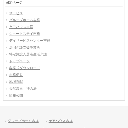
固定ページ
サービス
グループホーム吉祥
ケアハウス吉祥
ショートステイ吉祥
デイサービスセンター吉祥
居宅介護支援事業所
特定施設入居者生活介護
トップページ
各様式ダウンロード
吉祥便り
地域貢献
天然温泉 神の湯
情報公開
グループホーム吉祥
ケアハウス吉祥