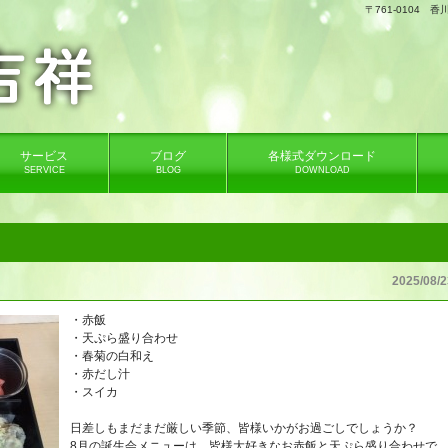
。
〒761-0104
サービス
ブログ
各様式ダウンロード
SERVICE
BLOG
DOWNLOAD
2025/08/2
・赤飯
・天ぷら盛り合わせ
・春菊の白和え
・赤だし汁
・スイカ
日差しもまだまだ厳しい季節、皆様いかがお過ごしでしょうか？
8月の誕生会メニューは、皆様大好きなお赤飯と天ぷら盛り合わせで